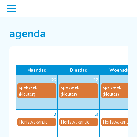
agenda
<
Maandag
Dinsdag
Woensdag
26
27
spelweek
spelweek
spelweek
(kleuter)
(kleuter)
(kleuter)
2
3
Herfstvakantie
Herfstvakantie
Herfstvakantie